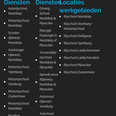
Diensten
Diensten
Locaties
werkgebieden
Autorijschool
Driving
Nootdorp
School
Rijschool Nootdorp
Nootdorp &
Motorrijschool
Pijnacker
Rijschool Voorburg +
Nootdorp
Motorrijschool
Rijangst
Scooter
Faalangst in
Rijschool Delfgauw
rijbewijs
Nootdorp of
Nootdorp
Rijschool Ypenburg
Pijnacker
Aanhanger
Rijschool Leidschenveen
Vrouwelijke
rijbewijs
rijschool
Rijschool Leidschendam
Nootdorp
Nootdorp &
Rijschool Pijnacker
Motorrijschool
Pijnacker
Ypenburg
Rijschool Zoetermeer
Spoedcursus
Motorrijschool
Rijbewijs
Voorburg
Nootdorp &
Pijnacker
Motorrijschool
Zoetermeer
Automaat
rijlessen
Motorrijschool
Voorburg
Nootdorp
Automaat
Proefles