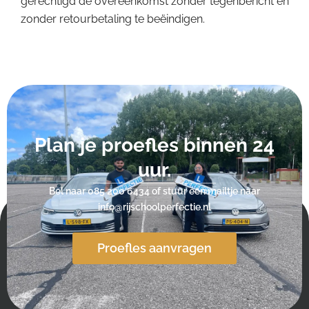
gerechtigd de overeenkomst zonder tegenbericht en
zonder retourbetaling te beëindigen.
Plan je proefles binnen 24
uur.
Bel naar
085 200 6434
of stuur een mailtje naar
info@rijschoolperfectie.nl
Proefles aanvragen