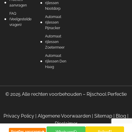
rijlessen
aanvragen
Nootdorp
FAQ
Automaat
(Veelgestelde
rijlessen
vragen)
Pijnacker
Automaat
rijlessen
Zoetermeer
Automaat
rijlessen Den
Haag
© 2025 Alle rechten voorbehouden – Rijschool Perfectie
Privacy Policy
|
Algemene Voorwaarden
|
Sitemap
|
Blog
|
Disclaimer
Whatsapp
Bellen
Proefles aanvragen