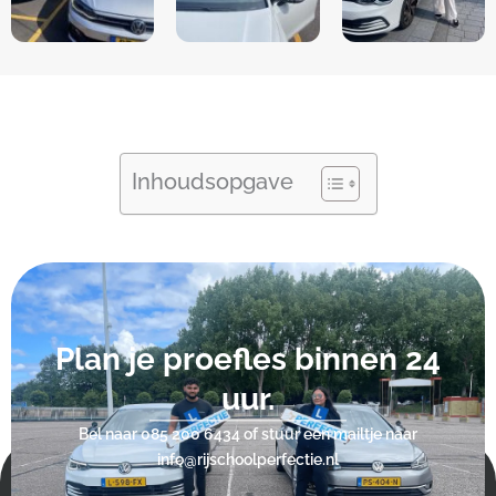
Inhoudsopgave
Plan je proefles binnen 24
uur.
Bel naar
085 200 6434
of stuur een mailtje naar
info@rijschoolperfectie.nl