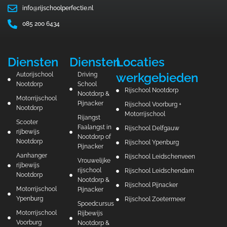
info@rijschoolperfectie.nl
085 200 6434
Diensten
Diensten
Locaties
werkgebieden
Autorijschool
Driving
Nootdorp
School
Rijschool Nootdorp
Nootdorp &
Motorrijschool
Pijnacker
Rijschool Voorburg +
Nootdorp
Motorrijschool
Rijangst
Scooter
Faalangst in
Rijschool Delfgauw
rijbewijs
Nootdorp of
Nootdorp
Rijschool Ypenburg
Pijnacker
Aanhanger
Rijschool Leidschenveen
Vrouwelijke
rijbewijs
rijschool
Rijschool Leidschendam
Nootdorp
Nootdorp &
Rijschool Pijnacker
Motorrijschool
Pijnacker
Ypenburg
Rijschool Zoetermeer
Spoedcursus
Motorrijschool
Rijbewijs
Voorburg
Nootdorp &