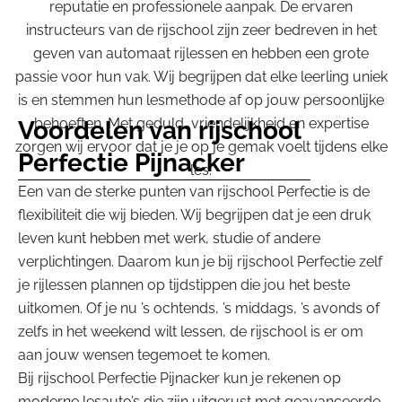
reputatie en professionele aanpak. De ervaren
instructeurs van de rijschool zijn zeer bedreven in het
geven van automaat rijlessen en hebben een grote
passie voor hun vak. Wij begrijpen dat elke leerling uniek
is en stemmen hun lesmethode af op jouw persoonlijke
behoeften. Met geduld, vriendelijkheid en expertise
Voordelen van rijschool
zorgen wij ervoor dat je je op je gemak voelt tijdens elke
Perfectie Pijnacker
les.
Een van de sterke punten van rijschool Perfectie is de
flexibiliteit die wij bieden. Wij begrijpen dat je een druk
leven kunt hebben met werk, studie of andere
verplichtingen. Daarom kun je bij rijschool Perfectie zelf
je rijlessen plannen op tijdstippen die jou het beste
uitkomen. Of je nu ’s ochtends, ’s middags, ’s avonds of
zelfs in het weekend wilt lessen, de rijschool is er om
aan jouw wensen tegemoet te komen.
Bij rijschool Perfectie Pijnacker kun je rekenen op
moderne lesauto’s die zijn uitgerust met geavanceerde