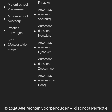
Pijnacker
Motorrijschool
Zoetermeer
Automaat
rijlessen
Motorrijschool
Voorburg
Nootdorp
Automaat
Proefles
rijlessen
aanvragen
Nootdorp
FAQ
Automaat
(Veelgestelde
rijlessen
vragen)
Pijnacker
Automaat
rijlessen
Zoetermeer
Automaat
rijlessen Den
Haag
© 2025 Alle rechten voorbehouden – Rijschool Perfectie