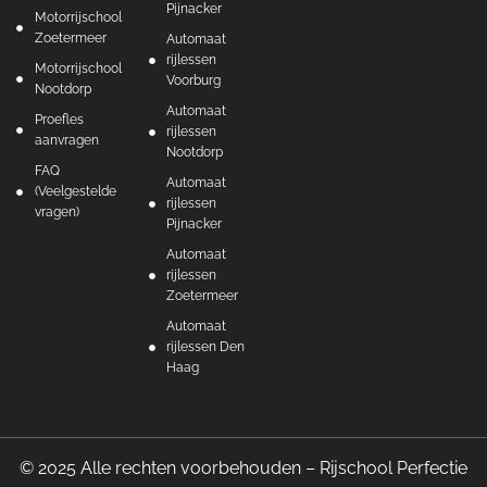
Pijnacker
Motorrijschool
Zoetermeer
Automaat
rijlessen
Motorrijschool
Voorburg
Nootdorp
Automaat
Proefles
rijlessen
aanvragen
Nootdorp
FAQ
Automaat
(Veelgestelde
rijlessen
vragen)
Pijnacker
Automaat
rijlessen
Zoetermeer
Automaat
rijlessen Den
Haag
© 2025 Alle rechten voorbehouden – Rijschool Perfectie