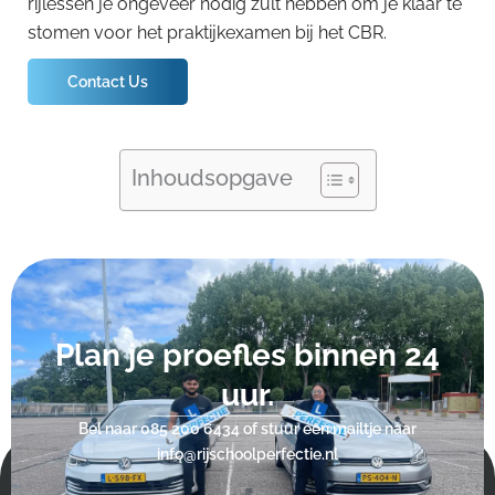
rijlessen je ongeveer nodig zult hebben om je klaar te
stomen voor het praktijkexamen bij het CBR.
Contact Us
Inhoudsopgave
Plan je proefles binnen 24
uur.
Bel naar
085 200 6434
of stuur een mailtje naar
info@rijschoolperfectie.nl