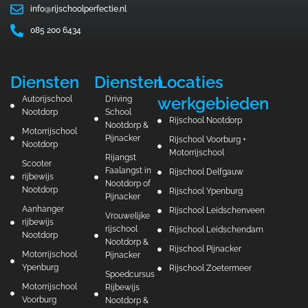
info@rijschoolperfectie.nl
085 200 6434
Diensten
Diensten
Locaties
werkgebieden
Autorijschool
Driving
Nootdorp
School
Rijschool Nootdorp
Nootdorp &
Motorrijschool
Pijnacker
Rijschool Voorburg +
Nootdorp
Motorrijschool
Rijangst
Scooter
Faalangst in
Rijschool Delfgauw
rijbewijs
Nootdorp of
Nootdorp
Rijschool Ypenburg
Pijnacker
Aanhanger
Rijschool Leidschenveen
Vrouwelijke
rijbewijs
rijschool
Rijschool Leidschendam
Nootdorp
Nootdorp &
Rijschool Pijnacker
Motorrijschool
Pijnacker
Ypenburg
Rijschool Zoetermeer
Spoedcursus
Motorrijschool
Rijbewijs
Voorburg
Nootdorp &